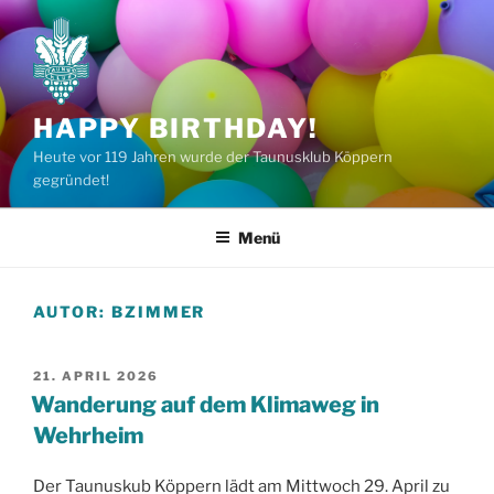
Zum
Inhalt
springen
HAPPY BIRTHDAY!
Heute vor 119 Jahren wurde der Taunusklub Köppern
gegründet!
Menü
AUTOR:
BZIMMER
VERÖFFENTLICHT
21. APRIL 2026
AM
Wanderung auf dem Klimaweg in
Wehrheim
Der Taunuskub Köppern lädt am Mittwoch 29. April zu