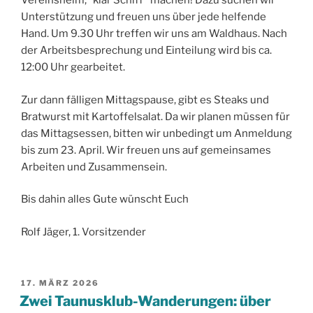
Vereinsheim, “klar Schiff” machen! Dazu suchen wir
Unterstützung und freuen uns über jede helfende
Hand. Um 9.30 Uhr treffen wir uns am Waldhaus. Nach
der Arbeitsbesprechung und Einteilung wird bis ca.
12:00 Uhr gearbeitet.
Zur dann fälligen Mittagspause, gibt es Steaks und
Bratwurst mit Kartoffelsalat. Da wir planen müssen für
das Mittagsessen, bitten wir unbedingt um Anmeldung
bis zum 23. April. Wir freuen uns auf gemeinsames
Arbeiten und Zusammensein.
Bis dahin alles Gute wünscht Euch
Rolf Jäger, 1. Vorsitzender
VERÖFFENTLICHT
17. MÄRZ 2026
AM
Zwei Taunusklub-Wanderungen: über