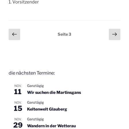
1. Vorsitzender
Seitennummerierung
Vorherige
Näch
Seite
3
Seite
Seit
der
Beiträge
die nächsten Termine:
Ganztägig
NOV.
11
Wir suchen die Martinsgans
Ganztägig
NOV.
15
Keltenwelt Glauberg
Ganztägig
NOV.
29
Wandern in der Wetterau