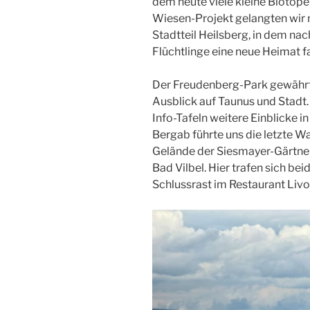
dem heute viele kleine Biotope
Wiesen-Projekt gelangten wir
Stadtteil Heilsberg, in dem na
Flüchtlinge eine neue Heimat f
Der Freudenberg-Park gewährt
Ausblick auf Taunus und Stadt
Info-Tafeln weitere Einblicke in
Bergab führte uns die letzte 
Gelände der Siesmayer-Gärtnere
Bad Vilbel. Hier trafen sich 
Schlussrast im Restaurant Livo