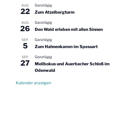
Ganztägig
AUG.
22
Zum Atzelbergturm
Ganztägig
AUG.
26
Den Wald erleben mit allen Sinnen
Ganztägig
SEP.
5
Zum Hahnenkamm im Spessart
Ganztägig
SEP.
27
Melibokus und Auerbacher Schloß im
Odenwald
Kalender anzeigen