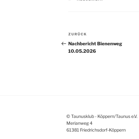
Beitragsnavigation
Vorheriger
ZURÜCK
Beitrag
Nachbericht Bienenweg
10.05.2026
© Taunusklub - Köppern/Taunus e.V.
Merianweg 4
61381 Friedrichsdorf-Köppern