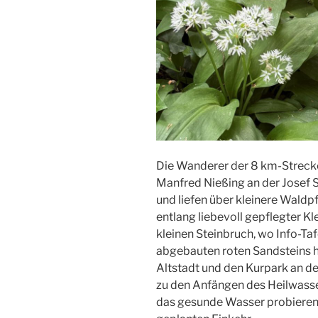
Die Wanderer der 8 km-Strecke
Manfred Nießing an der Josef 
und liefen über kleinere Wald
entlang liebevoll gepflegter K
kleinen Steinbruch, wo Info-Ta
abgebauten roten Sandsteins h
Altstadt und den Kurpark an de
zu den Anfängen des Heilwasse
das gesunde Wasser probieren.