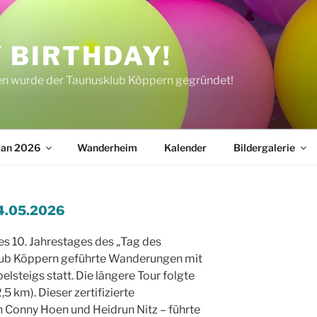
 BIRTHDAY!
ren wurde der Taunusklub Köppern gegründet!
lan 2026
Wanderheim
Kalender
Bildergalerie
14.05.2026
es 10. Jahrestages des „Tag des
ub Köppern geführte Wanderungen mit
elsteigs statt. Die längere Tour folgte
5 km). Dieser zertifizierte
 Conny Hoen und Heidrun Nitz – führte