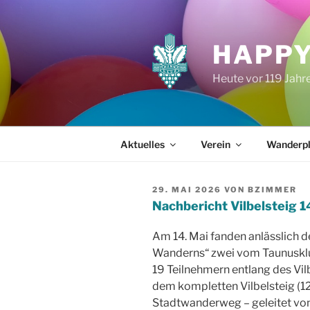
Zum
Inhalt
springen
HAPPY
Heute vor 119 Jah
Aktuelles
Verein
Wanderp
VERÖFFENTLICHT
29. MAI 2026
VON
BZIMMER
AM
Nachbericht Vilbelsteig 
Am 14. Mai fanden anlässlich d
Wanderns“ zwei vom Taunuskl
19 Teilnehmern entlang des Vilb
dem kompletten Vilbelsteig (12,
Stadtwanderweg – geleitet von