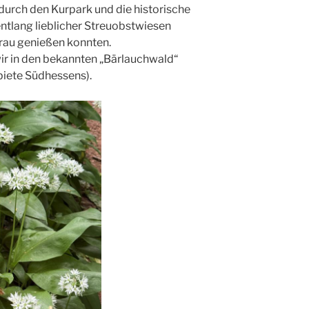
urch den Kurpark und die historische
entlang lieblicher Streuobstwiesen
rau genießen konnten.
r in den bekannten „Bärlauchwald“
biete Südhessens).