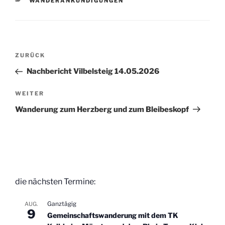
KATEGORIEN
WANDERANKÜNDIGUNGEN
Beitragsnavigation
Vorheriger
ZURÜCK
Beitrag
Nachbericht Vilbelsteig 14.05.2026
Nächster
WEITER
Beitrag
Wanderung zum Herzberg und zum Bleibeskopf
die nächsten Termine:
Ganztägig
AUG.
9
Gemeinschaftswanderung mit dem TK