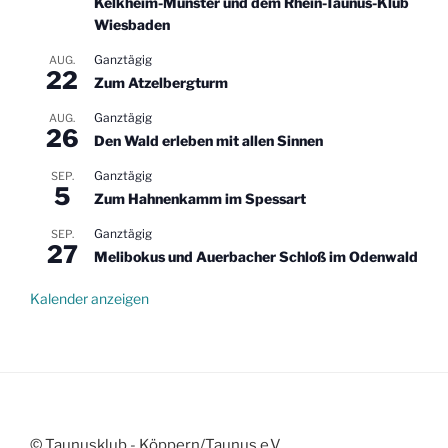
Kelkheim-Münster und dem Rhein-Taunus-Klub
Wiesbaden
Ganztägig
AUG.
22
Zum Atzelbergturm
Ganztägig
AUG.
26
Den Wald erleben mit allen Sinnen
Ganztägig
SEP.
5
Zum Hahnenkamm im Spessart
Ganztägig
SEP.
27
Melibokus und Auerbacher Schloß im Odenwald
Kalender anzeigen
© Taunusklub - Köppern/Taunus e.V.