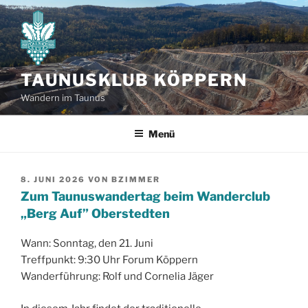
Zum
Inhalt
springen
TAUNUSKLUB KÖPPERN
Wandern im Taunus
Menü
VERÖFFENTLICHT
8. JUNI 2026
VON
BZIMMER
AM
Zum Taunuswandertag beim Wanderclub
„Berg Auf” Oberstedten
Wann: Sonntag, den 21. Juni
Treffpunkt: 9:30 Uhr Forum Köppern
Wanderführung: Rolf und Cornelia Jäger