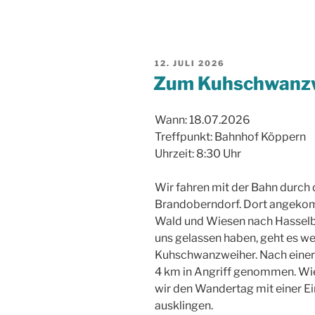
VERÖFFENTLICHT
12. JULI 2026
AM
Zum Kuhschwanzw
Wann: 18.07.2026
Treffpunkt: Bahnhof Köppern
Uhrzeit: 8:30 Uhr
Wir fahren mit der Bahn durch
Brandoberndorf. Dort angekomm
Wald und Wiesen nach Hasselbo
uns gelassen haben, geht es w
Kuhschwanzweiher. Nach einer 
4 km in Angriff genommen. Wie
wir den Wandertag mit einer Ei
ausklingen.