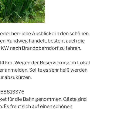
der herrliche Ausblicke in den schönen
nen Rundweg handelt, besteht auch die
PKW nach Brandoberndorf zu fahren.
 14 km. Wegen der Reservierung im Lokal
r anmelden. Sollte es sehr heiß werden
our abzukürzen.
7/58813376
cket für die Bahn genommen. Gäste sind
 Es freut sich auf einen schönen