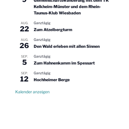
Gemeinschaftswanderung mit dem TK
Kelkheim-Münster und dem Rhein-
Taunus-Klub Wiesbaden
Ganztägig
AUG.
22
Zum Atzelbergturm
Ganztägig
AUG.
26
Den Wald erleben mit allen Sinnen
Ganztägig
SEP.
5
Zum Hahnenkamm im Spessart
Ganztägig
SEP.
12
Hochheimer Berge
Kalender anzeigen