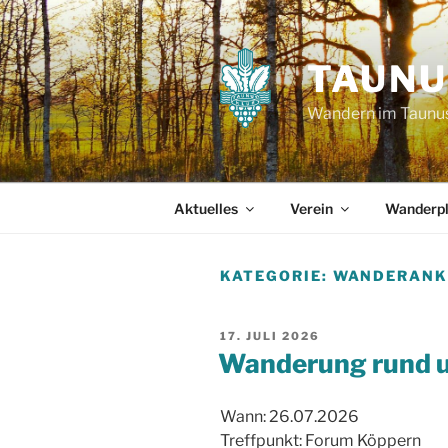
Zum
Inhalt
springen
TAUNU
Wandern im Taunu
Aktuelles
Verein
Wanderp
KATEGORIE:
WANDERANK
VERÖFFENTLICHT
17. JULI 2026
AM
Wanderung rund 
Wann: 26.07.2026
Treffpunkt: Forum Köppern