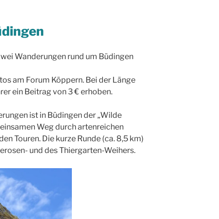
dingen
r zwei Wanderungen rund um Büdingen
utos am Forum Köppern. Bei der Länge
rer ein Beitrag von 3 € erhoben.
ungen ist in Büdingen der „Wilde
meinsamen Weg durch artenreichen
den Touren. Die kurze Runde (ca. 8,5 km)
Seerosen- und des Thiergarten-Weihers.