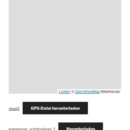
Leaflet
, ©
OpenStreetMap
Mitwirkende
GPX-Datei herunterladen
sjagd2
Herunterladen
koepperner_schnitzeljagd_2