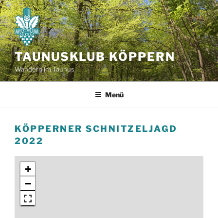
Zum
Inhalt
springen
TAUNUSKLUB KÖPPERN
Wandern im Taunus
Menü
KÖPPERNER SCHNITZELJAGD
2022
+
−