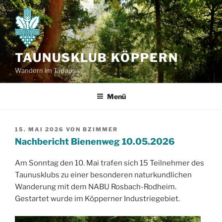
Zum
Inhalt
springen
TAUNUSKLUB KÖPPERN
Wandern im Taunus
Menü
VERÖFFENTLICHT
15. MAI 2026
VON
BZIMMER
AM
Nachbericht Bienenweg 10.05.2026
Am Sonntag den 10. Mai trafen sich 15 Teilnehmer des
Taunusklubs zu einer besonderen naturkundlichen
Wanderung mit dem NABU Rosbach-Rodheim.
Gestartet wurde im Köpperner Industriegebiet.