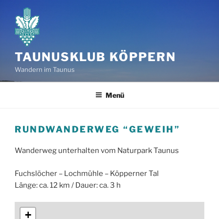
Zum
Inhalt
springen
TAUNUSKLUB KÖPPERN
Wandern im Taunus
Menü
RUNDWANDERWEG “GEWEIH”
Wanderweg unterhalten vom Naturpark Taunus
Fuchslöcher – Lochmühle – Köpperner Tal
Länge: ca. 12 km / Dauer: ca. 3 h
+