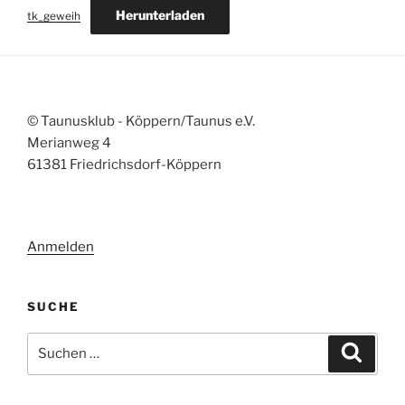
Herunterladen
tk_geweih
© Taunusklub - Köppern/Taunus e.V.
Merianweg 4
61381 Friedrichsdorf-Köppern
Anmelden
SUCHE
Suchen
Suche
nach: