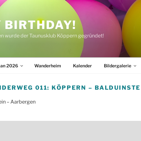
 BIRTHDAY!
ren wurde der Taunusklub Köppern gegründet!
lan 2026
Wanderheim
Kalender
Bildergalerie
DERWEG 011: KÖPPERN – BALDUINSTE
ein – Aarbergen