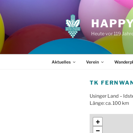
Zum
Inhalt
springen
HAPPY
Heute vor 119 Jah
Aktuelles
Verein
Wanderp
TK FERNWAN
Usinger Land – Idst
Länge: ca. 100 km
+
−