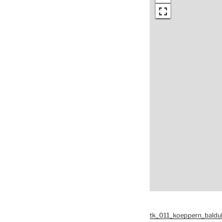
tk_011_koeppern_baldui