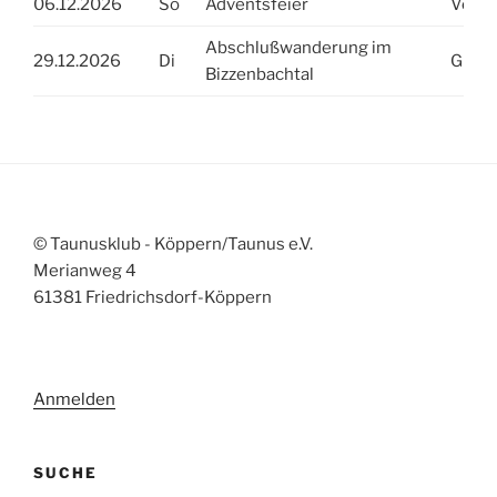
06.12.2026
So
Adventsfeier
Vorst
Abschlußwanderung im
29.12.2026
Di
Günth
Bizzenbachtal
© Taunusklub - Köppern/Taunus e.V.
Merianweg 4
61381 Friedrichsdorf-Köppern
Anmelden
SUCHE