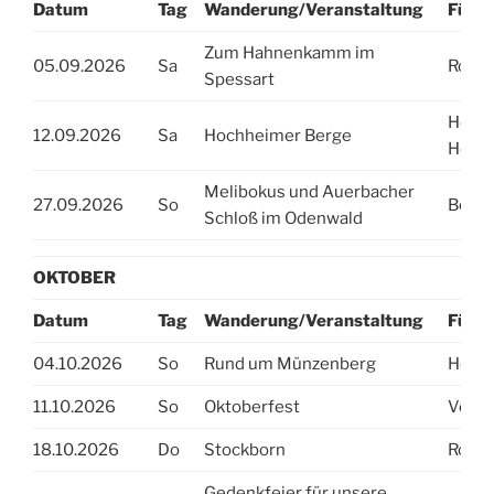
Datum
Tag
Wanderung/Veranstaltung
Führu
Zum Hahnenkamm im
05.09.2026
Sa
Rolf J
Spessart
Heidi 
12.09.2026
Sa
Hochheimer Berge
Hess
Melibokus und Auerbacher
27.09.2026
So
Beate
Schloß im Odenwald
OKTOBER
Datum
Tag
Wanderung/Veranstaltung
Führu
04.10.2026
So
Rund um Münzenberg
Heidr
11.10.2026
So
Oktoberfest
Vorst
18.10.2026
Do
Stockborn
Rolf J
Gedenkfeier für unsere