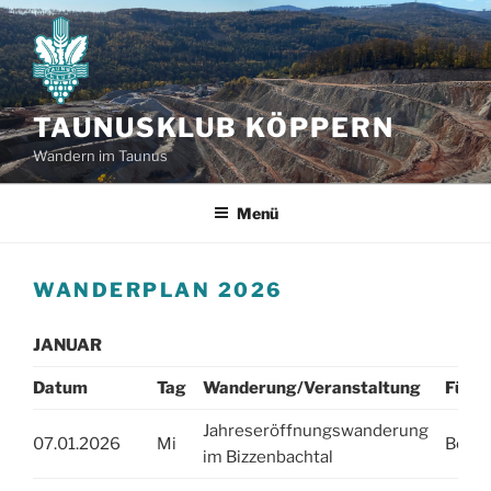
Zum
Inhalt
springen
TAUNUSKLUB KÖPPERN
Wandern im Taunus
Menü
WANDERPLAN 2026
JANUAR
Datum
Tag
Wanderung/Veranstaltung
Führu
Jahreseröffnungswanderung
07.01.2026
Mi
Beate
im Bizzenbachtal