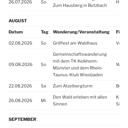
26.07.2026
So
Helga
Zum Hausberg in Butzbach
AUGUST
Datum
Tag
Wanderung/Veranstaltung
Führu
02.08.2026
So
Grillfest am Waldhaus
Vorst
Gemeinschaftswanderung
mit dem TK Kelkheim-
09.08.2026
So
Wern
Münster und dem Rhein-
Taunus-Klub Wiesbaden
22.08.2026
Sa
Zum Atzelbergturm
Beate
Den Wald erleben mit allen
Karol
26.08.2026
Mi
Sinnen
Siebr
SEPTEMBER