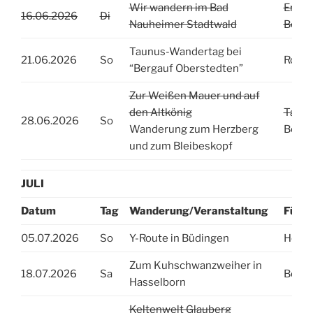
Wir wandern im Bad
Erika
16.06.2026
Di
Nauheimer Stadtwald
Beate
Taunus-Wandertag bei
21.06.2026
So
Rolf J
“Bergauf Oberstedten”
Zur Weißen Mauer und auf
den Altkönig
Tanja
28.06.2026
So
Wanderung zum Herzberg
Beate
und zum Bleibeskopf
JULI
Datum
Tag
Wanderung/Veranstaltung
Führu
05.07.2026
So
Y-Route in Büdingen
Heidr
Zum Kuhschwanzweiher in
18.07.2026
Sa
Beate
Hasselborn
Keltenwelt Glauberg