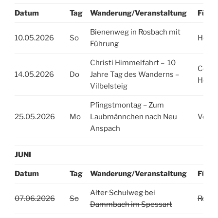
Datum
Tag
Wanderung/Veranstaltung
Führu
Bienenweg in Rosbach mit
10.05.2026
So
Heidr
Führung
Christi Himmelfahrt – 10
Conny
14.05.2026
Do
Jahre Tag des Wanderns –
Heidr
Vilbelsteig
Pfingstmontag – Zum
25.05.2026
Mo
Laubmännchen nach Neu
Vorst
Anspach
JUNI
Datum
Tag
Wanderung/Veranstaltung
Führu
Alter Schulweg bei
07.06.2026
So
Rolf J
Dammbach im Spessart