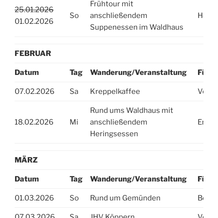
Frühtour mit
25.01.2026
So
anschließendem
Helga
01.02.2026
Suppenessen im Waldhaus
FEBRUAR
Datum
Tag
Wanderung/Veranstaltung
Führu
07.02.2026
Sa
Kreppelkaffee
Vorst
Rund ums Waldhaus mit
18.02.2026
Mi
anschließendem
Erika
Heringsessen
MÄRZ
Datum
Tag
Wanderung/Veranstaltung
Führu
01.03.2026
So
Rund um Gemünden
Beate
07.03.2026
Sa
JHV Köppern
Vorst