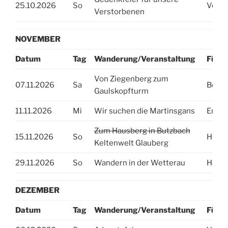
25.10.2026
So
Vorst
Verstorbenen
NOVEMBER
Datum
Tag
Wanderung/Veranstaltung
Führu
Von Ziegenberg zum
07.11.2026
Sa
Beate
Gaulskopfturm
11.11.2026
Mi
Wir suchen die Martinsgans
Erika
Zum Hausberg in Butzbach
15.11.2026
So
Helga
Keltenwelt Glauberg
29.11.2026
So
Wandern in der Wetterau
Heidr
DEZEMBER
Datum
Tag
Wanderung/Veranstaltung
Führu