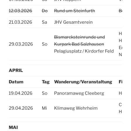
12.03.2026
Do
Rund um Steinfurth
Beate
21.03.2026
Sa
JHV Gesamtverein
Heidr
Bismarcksteinrunde und
Helga 
29.03.2026
So
Kurpark Bad Salzhausen
Erika
Pelagiusplatz / Kirdorfer Feld
Nießi
APRIL
Datum
Tag
Wanderung/Veranstaltung
Führu
19.04.2026
So
Panoramaweg Cleeberg
Helga
Conny
29.04.2026
Mi
Klimaweg Wehrheim
Heidr
MAI