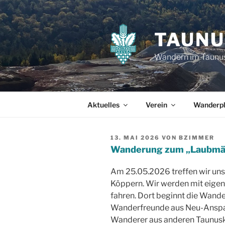
Zum
Inhalt
springen
TAUNU
Wandern im Taunu
Aktuelles
Verein
Wanderp
VERÖFFENTLICHT
13. MAI 2026
VON
BZIMMER
AM
Wanderung zum „Laubmä
Am 25.05.2026 treffen wir uns
Köppern. Wir werden mit eige
fahren. Dort beginnt die Wand
Wanderfreunde aus Neu-Anspac
Wanderer aus anderen Taunuskl