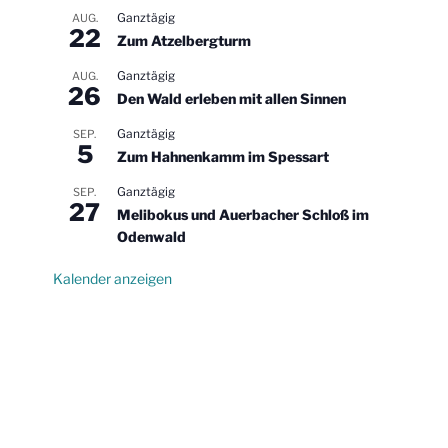
Ganztägig
AUG.
22
Zum Atzelbergturm
Ganztägig
AUG.
26
Den Wald erleben mit allen Sinnen
Ganztägig
SEP.
5
Zum Hahnenkamm im Spessart
Ganztägig
SEP.
27
Melibokus und Auerbacher Schloß im
Odenwald
Kalender anzeigen