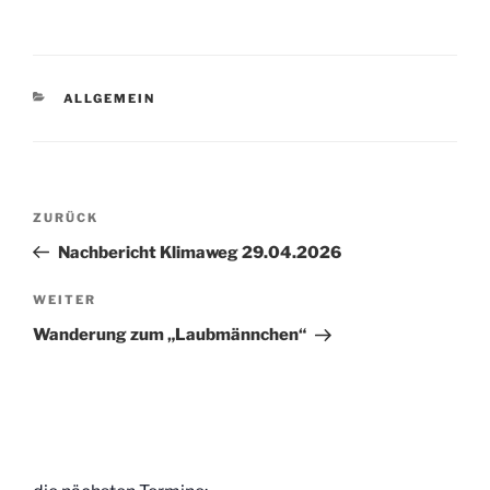
KATEGORIEN
ALLGEMEIN
Beitragsnavigation
Vorheriger
ZURÜCK
Beitrag
Nachbericht Klimaweg 29.04.2026
Nächster
WEITER
Beitrag
Wanderung zum „Laubmännchen“