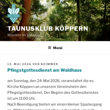
Zum
Inhalt
springen
TAUNUSKLUB KÖPPERN
Wandern im Taunus
Menü
VERÖFFENTLICHT
13. MAI 2026
VON
BZIMMER
AM
Pfingstgottesdienst am Waldhaus
am Sonntag, den 24. Mai 2026, veranstaltet die ev.
Kirche Köppern an unserem Vereinsheim den
Pfingstgottesdienst. Der Beginn des Gottesdienstes
ist um 11:00 Uhr.
Nach Beendigung bieten wir einen kleiner Spaziergang