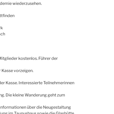
ndemie wiederzusehen.
ttfinden
rk
ach
Mitglieder kostenlos. Führer der
r Kasse vorzeigen.
der Kasse. Interessierte Teilnehmerinnen
ung. Die kleine Wanderung geht zum
s Informationen über die Neugestaltung
lung im Taunushaus sowie die Glashütte.