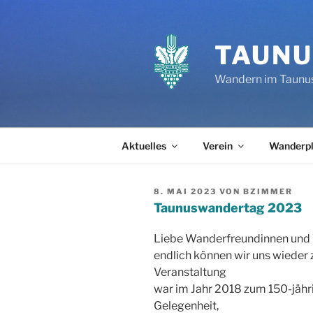
Zum
Inhalt
springen
TAUNU
Wandern im Taunu
Aktuelles
Verein
Wanderp
VERÖFFENTLICHT
8. MAI 2023
VON
BZIMMER
AM
Taunuswandertag 2023
Liebe Wanderfreundinnen und
endlich können wir uns wieder 
Veranstaltung
war im Jahr 2018 zum 150-jähri
Gelegenheit,