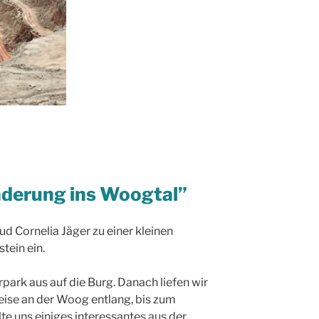
derung ins Woogtal”
d Cornelia Jäger zu einer kleinen
tein ein.
ark aus auf die Burg. Danach liefen wir
eise an der Woog entlang, bis zum
te uns einiges interessantes aus der