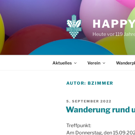
Zum
Inhalt
springen
HAPPY
Heute vor 119 Jah
Aktuelles
Verein
Wanderp
AUTOR:
BZIMMER
VERÖFFENTLICHT
5. SEPTEMBER 2022
AM
Wanderung rund 
Treffpunkt:
Am Donnerstag, den 15.09.20