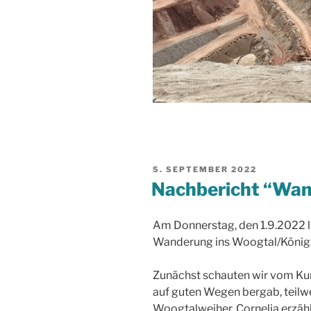
VERÖFFENTLICHT
5. SEPTEMBER 2022
AM
Nachbericht “Wan
Am Donnerstag, den 1.9.2022 lu
Wanderung ins Woogtal/Königs
Zunächst schauten wir vom Kurp
auf guten Wegen bergab, teilw
Woogtalweiher. Cornelia erzähl