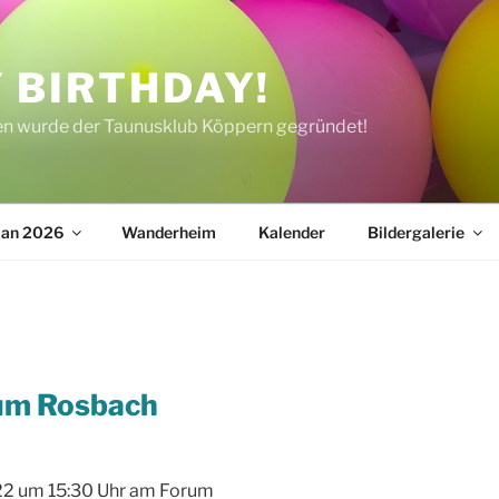
 BIRTHDAY!
ren wurde der Taunusklub Köppern gegründet!
lan 2026
Wanderheim
Kalender
Bildergalerie
um Rosbach
22 um 15:30 Uhr am Forum