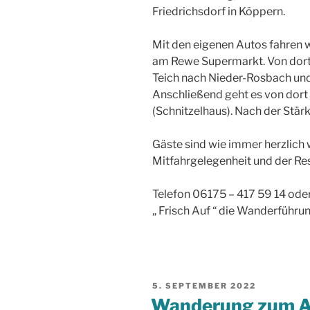
Friedrichsdorf in Köppern.
Mit den eigenen Autos fahren 
am Rewe Supermarkt. Von dort 
Teich nach Nieder-Rosbach und 
Anschließend geht es von dort 
(Schnitzelhaus). Nach der Stär
Gäste sind wie immer herzlich
Mitfahrgelegenheit und der Re
Telefon 06175 – 417 59 14 ode
„ Frisch Auf “ die Wanderführu
VERÖFFENTLICHT
5. SEPTEMBER 2022
AM
Wanderung zum A