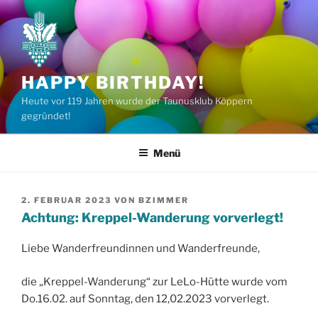
Zum
Inhalt
springen
HAPPY BIRTHDAY!
Heute vor 119 Jahren wurde der Taunusklub Köppern
gegründet!
Menü
VERÖFFENTLICHT
2. FEBRUAR 2023
VON
BZIMMER
AM
Achtung: Kreppel-Wanderung vorverlegt!
Liebe Wanderfreundinnen und Wanderfreunde,
die „Kreppel-Wanderung“ zur LeLo-Hütte wurde vom
Do.16.02. auf Sonntag, den 12,02.2023 vorverlegt.