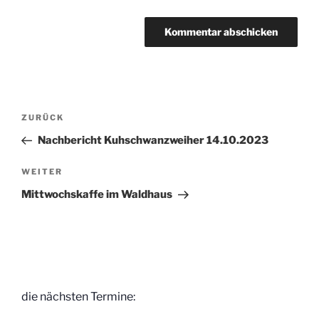
Beitragsnavigation
Vorheriger
ZURÜCK
Beitrag
Nachbericht Kuhschwanzweiher 14.10.2023
Nächster
WEITER
Beitrag
Mittwochskaffe im Waldhaus
die nächsten Termine: