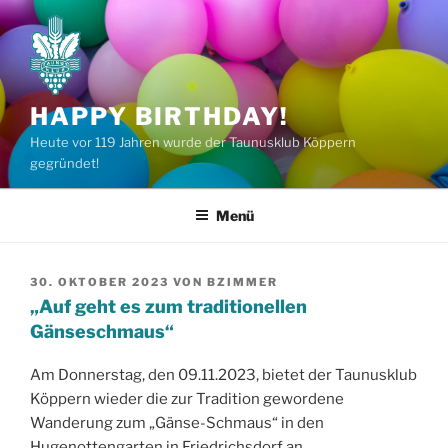
Zum
Inhalt
springen
HAPPY BIRTHDAY!
Heute vor 119 Jahren wurde der Taunusklub Köppern
gegründet!
Menü
VERÖFFENTLICHT
30. OKTOBER 2023
VON
BZIMMER
AM
„Auf geht es zum traditionellen
Gänseschmaus“
Am Donnerstag, den 09.11.2023, bietet der Taunusklub
Köppern wieder die zur Tradition gewordene
Wanderung zum „Gänse-Schmaus“ in den
Hugenottengarten in Friedrichsdorf an.