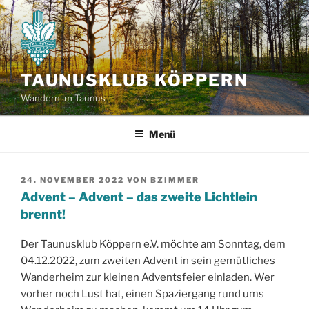
Zum
Inhalt
springen
TAUNUSKLUB KÖPPERN
Wandern im Taunus
Menü
VERÖFFENTLICHT
24. NOVEMBER 2022
VON
BZIMMER
AM
Advent – Advent – das zweite Lichtlein
brennt!
Der Taunusklub Köppern e.V. möchte am Sonntag, dem
04.12.2022, zum zweiten Advent in sein gemütliches
Wanderheim zur kleinen Adventsfeier einladen. Wer
vorher noch Lust hat, einen Spaziergang rund ums