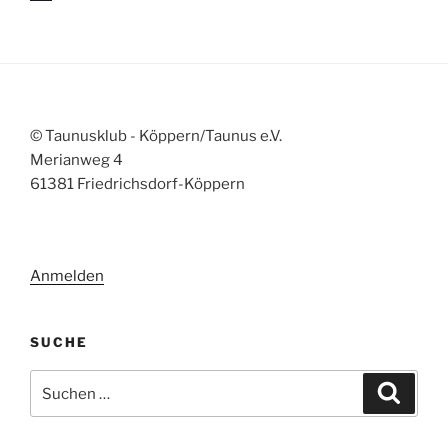
i
n
w
e
i
s
© Taunusklub - Köppern/Taunus e.V.
Merianweg 4
61381 Friedrichsdorf-Köppern
Anmelden
SUCHE
Suchen
Suche
nach: