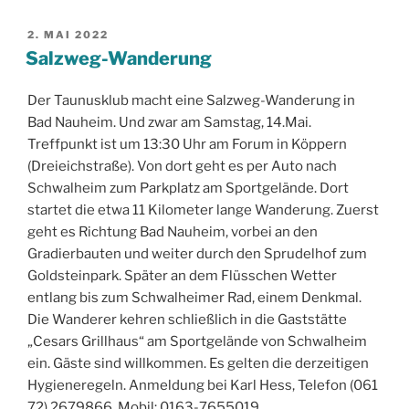
VERÖFFENTLICHT
2. MAI 2022
AM
Salzweg-Wanderung
Der Taunusklub macht eine Salzweg-Wanderung in
Bad Nauheim. Und zwar am Samstag, 14.Mai.
Treffpunkt ist um 13:30 Uhr am Forum in Köppern
(Dreieichstraße). Von dort geht es per Auto nach
Schwalheim zum Parkplatz am Sportgelände. Dort
startet die etwa 11 Kilometer lange Wanderung. Zuerst
geht es Richtung Bad Nauheim, vorbei an den
Gradierbauten und weiter durch den Sprudelhof zum
Goldsteinpark. Später an dem Flüsschen Wetter
entlang bis zum Schwalheimer Rad, einem Denkmal.
Die Wanderer kehren schließlich in die Gaststätte
„Cesars Grillhaus“ am Sportgelände von Schwalheim
ein. Gäste sind willkommen. Es gelten die derzeitigen
Hygieneregeln. Anmeldung bei Karl Hess, Telefon (061
72) 2679866, Mobil: 0163-7655019