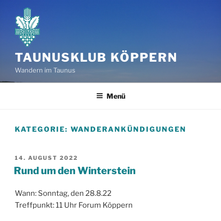
Zum
Inhalt
springen
TAUNUSKLUB KÖPPERN
Wandern im Taunus
Menü
KATEGORIE:
WANDERANKÜNDIGUNGEN
VERÖFFENTLICHT
14. AUGUST 2022
AM
Rund um den Winterstein
Wann: Sonntag, den 28.8.22
Treffpunkt: 11 Uhr Forum Köppern