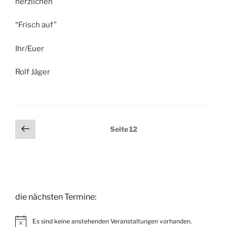
herzlichen
“Frisch auf”
Ihr/Euer
Rolf Jäger
Seitennummerierung
Vorherige
Seite
12
Seite
der
Beiträge
die nächsten Termine:
Es sind keine anstehenden Veranstaltungen vorhanden.
H