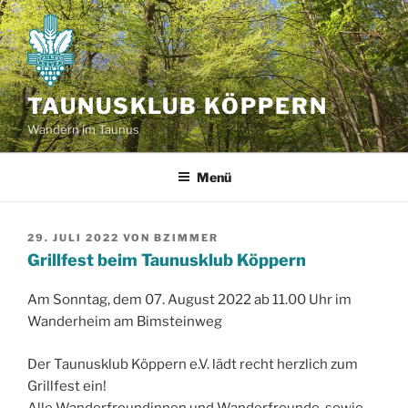
Zum
Inhalt
springen
TAUNUSKLUB KÖPPERN
Wandern im Taunus
Menü
VERÖFFENTLICHT
29. JULI 2022
VON
BZIMMER
AM
Grillfest beim Taunusklub Köppern
Am Sonntag, dem 07. August 2022 ab 11.00 Uhr im
Wanderheim am Bimsteinweg
Der Taunusklub Köppern e.V. lädt recht herzlich zum
Grillfest ein!
Alle Wanderfreundinnen und Wanderfreunde, sowie