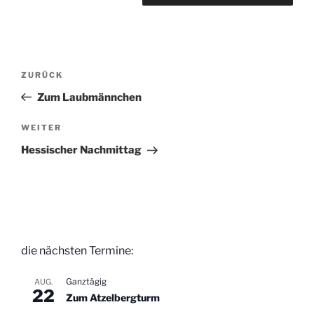
Beitragsnavigation
Vorheriger
ZURÜCK
Beitrag
Zum Laubmännchen
Nächster
WEITER
Beitrag
Hessischer Nachmittag
die nächsten Termine:
Ganztägig
AUG.
22
Zum Atzelbergturm