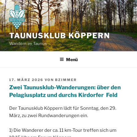
Zum
Inhalt
springen
TAUNUSKLUB KÖPPERN
Wandern im Taunus
Menü
VERÖFFENTLICHT
17. MÄRZ 2026
VON
BZIMMER
AM
Zwei Taunusklub-Wanderungen: über den
Pelagiusplatz und durchs Kirdorfer Feld
Der Taunusklub Köppern lädt für Sonntag, den 29.
März, zu zwei Rundwanderungen ein.
1) Die Wanderer der ca. 11 km-Tour treffen sich um