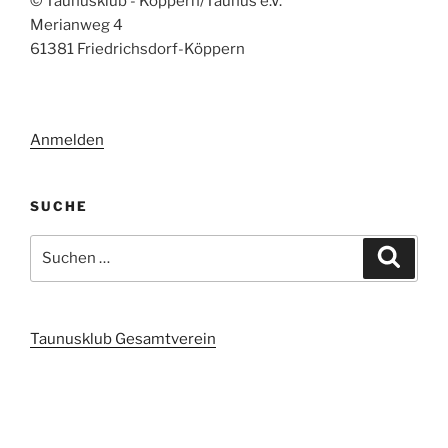
© Taunusklub - Köppern/Taunus e.V.
Merianweg 4
61381 Friedrichsdorf-Köppern
Anmelden
SUCHE
Suchen
Suche
nach:
Taunusklub Gesamtverein