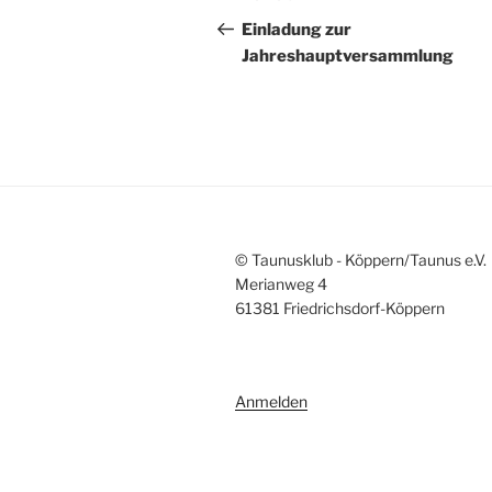
Beitrag
Einladung zur
Jahreshauptversammlung
© Taunusklub - Köppern/Taunus e.V.
Merianweg 4
61381 Friedrichsdorf-Köppern
Anmelden