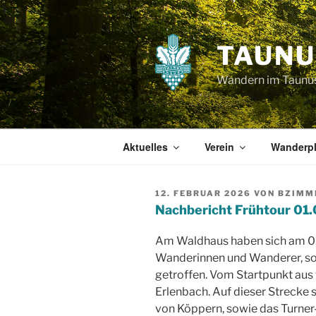
Zum
Inhalt
springen
TAUNU
Wandern im Taunu
Aktuelles
Verein
Wanderpl
VERÖFFENTLICHT
12. FEBRUAR 2026
VON
BZIMM
AM
Nachbericht Frühtour 01
Am Waldhaus haben sich am 0
Wanderinnen und Wanderer, so
getroffen. Vom Startpunkt aus
Erlenbach. Auf dieser Strecke 
von Köppern, sowie das Turner