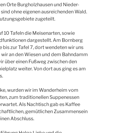
rnten Orte Burgholzhausen und Nieder-
 sind ohne eigenen ausreichenden Wald.
tzungsgebiete zugeteilt.
f 10 Tafeln die Meisenarten, sowie
dfunktionen dargestellt. Am Bornberg
e bis zur Tafel 7, dort wendeten wir uns
m wir an den Wiesen und dem Bahndamm
 wir über einen Fußweg zwischen den
elplatz weiter. Von dort aus ging es am
s.
ecke, wurden wir im Wanderheim vom
ten, zum traditionellen Suppenessen
wartet. Als Nachtisch gab es Kaffee
chaftlichen, gemütlichen Zusammensein
inen Abschluss.
führung Helga Linke und die