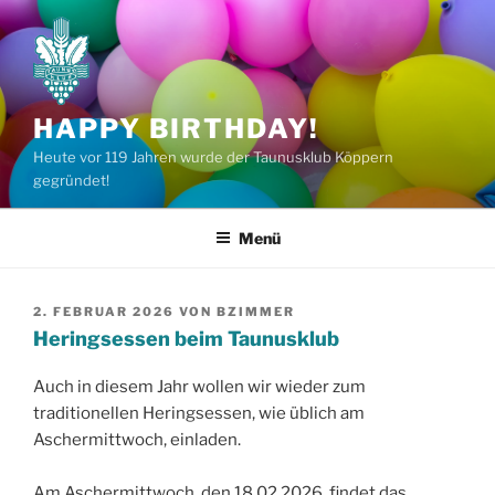
Zum
Inhalt
springen
HAPPY BIRTHDAY!
Heute vor 119 Jahren wurde der Taunusklub Köppern
gegründet!
Menü
VERÖFFENTLICHT
2. FEBRUAR 2026
VON
BZIMMER
AM
Heringsessen beim Taunusklub
Auch in diesem Jahr wollen wir wieder zum
traditionellen Heringsessen, wie üblich am
Aschermittwoch, einladen.
Am Aschermittwoch, den 18.02.2026, findet das