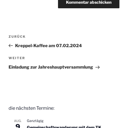
Beitragsnavigation
Vorheriger
ZURÜCK
Beitrag
Kreppel-Kaffee am 07.02.2024
Nächster
WEITER
Beitrag
Einladung zur Jahreshauptversammlung
die nächsten Termine:
Ganztägig
AUG.
9
Gemeinschaftswanderung mit dem TK