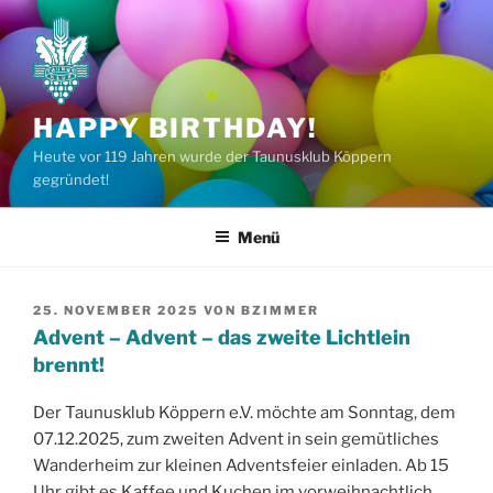
Zum
Inhalt
springen
HAPPY BIRTHDAY!
Heute vor 119 Jahren wurde der Taunusklub Köppern
gegründet!
Menü
VERÖFFENTLICHT
25. NOVEMBER 2025
VON
BZIMMER
AM
Advent – Advent – das zweite Lichtlein
brennt!
Der Taunusklub Köppern e.V. möchte am Sonntag, dem
07.12.2025, zum zweiten Advent in sein gemütliches
Wanderheim zur kleinen Adventsfeier einladen. Ab 15
Uhr gibt es Kaffee und Kuchen im vorweihnachtlich