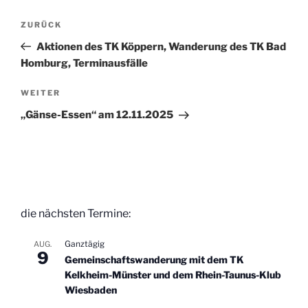
Beitragsnavigation
Vorheriger
ZURÜCK
Beitrag
Aktionen des TK Köppern, Wanderung des TK Bad
Homburg, Terminausfälle
Nächster
WEITER
Beitrag
„Gänse-Essen“ am 12.11.2025
die nächsten Termine:
Ganztägig
AUG.
9
Gemeinschaftswanderung mit dem TK
Kelkheim-Münster und dem Rhein-Taunus-Klub
Wiesbaden