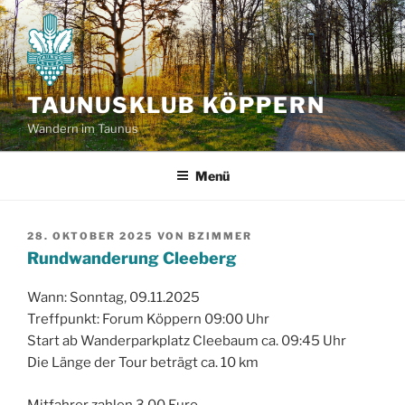
Zum
Inhalt
springen
TAUNUSKLUB KÖPPERN
Wandern im Taunus
Menü
VERÖFFENTLICHT
28. OKTOBER 2025
VON
BZIMMER
AM
Rundwanderung Cleeberg
Wann: Sonntag, 09.11.2025
Treffpunkt: Forum Köppern 09:00 Uhr
Start ab Wanderparkplatz Cleebaum ca. 09:45 Uhr
Die Länge der Tour beträgt ca. 10 km
Mitfahrer zahlen 3,00 Euro