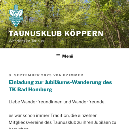
Zum
Inhalt
springen
TAUNUSKLUB KÖPPERN
Wandern im Taunus
Menü
VERÖFFENTLICHT
8. SEPTEMBER 2025
VON
BZIMMER
AM
Einladung zur Jubiläums-Wanderung des
TK Bad Homburg
Liebe Wanderfreundinnen und Wanderfreunde,
es war schon immer Tradition, die einzelnen
Mitgliedsvereine des Taunusklub zu ihren Jubiläen zu