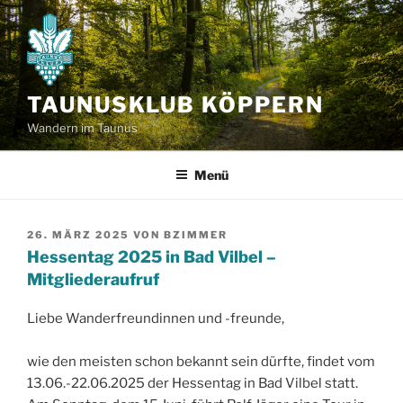
Zum
Inhalt
springen
TAUNUSKLUB KÖPPERN
Wandern im Taunus
Menü
VERÖFFENTLICHT
26. MÄRZ 2025
VON
BZIMMER
AM
Hessentag 2025 in Bad Vilbel –
Mitgliederaufruf
Liebe Wanderfreundinnen und -freunde,
wie den meisten schon bekannt sein dürfte, findet vom
13.06.-22.06.2025 der Hessentag in Bad Vilbel statt.