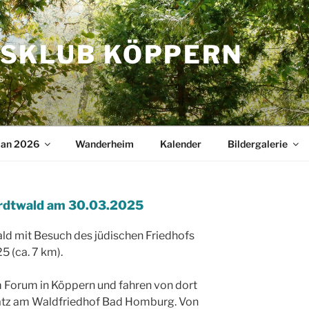
SKLUB KÖPPERN
s
lan 2026
Wanderheim
Kalender
Bildergalerie
rdtwald am 30.03.2025
d mit Besuch des jüdischen Friedhofs
 (ca. 7 km).
m Forum in Köppern und fahren von dort
atz am Waldfriedhof Bad Homburg. Von