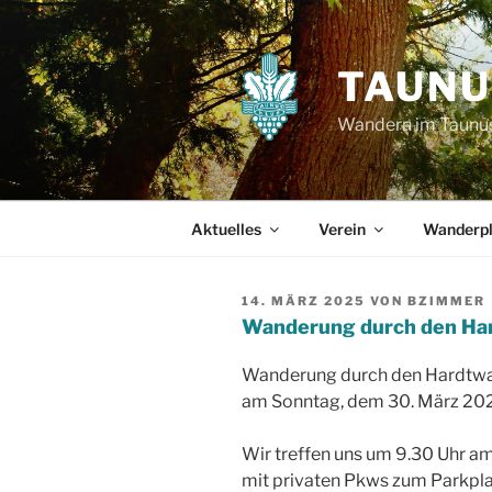
Zum
Inhalt
springen
TAUNU
Wandern im Taunu
Aktuelles
Verein
Wanderp
VERÖFFENTLICHT
14. MÄRZ 2025
VON
BZIMMER
AM
Wanderung durch den Ha
Wanderung durch den Hardtwal
am Sonntag, dem 30. März 2025
Wir treffen uns um 9.30 Uhr a
mit privaten Pkws zum Parkpl