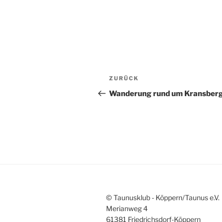
Beitragsnavigation
Vorheriger
ZURÜCK
Beitrag
Wanderung rund um Kransber
© Taunusklub - Köppern/Taunus e.V.
Merianweg 4
61381 Friedrichsdorf-Köppern