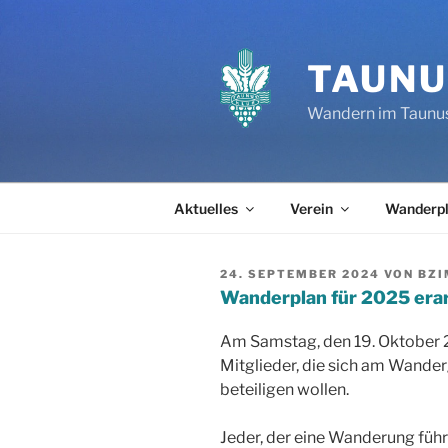
Zum
Inhalt
springen
TAUNU
Wandern im Taunu
Aktuelles
Verein
Wanderp
VERÖFFENTLICHT
24. SEPTEMBER 2024
VON
BZ
AM
Wanderplan für 2025 era
Am Samstag, den 19. Oktober 20
Mitglieder, die sich am Wand
beteiligen wollen.
Jeder, der eine Wanderung führ