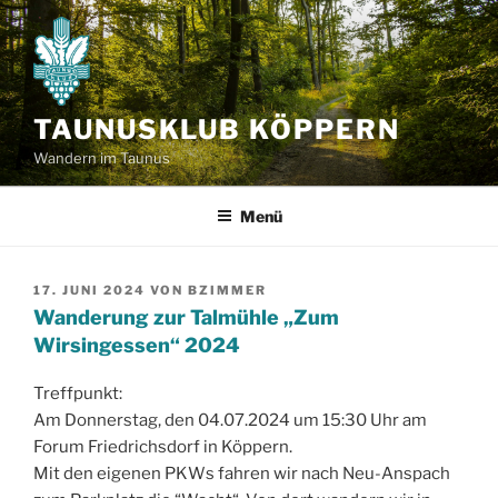
Zum
Inhalt
springen
TAUNUSKLUB KÖPPERN
Wandern im Taunus
Menü
VERÖFFENTLICHT
17. JUNI 2024
VON
BZIMMER
AM
Wanderung zur Talmühle „Zum
Wirsingessen“ 2024
Treffpunkt:
Am Donnerstag, den 04.07.2024 um 15:30 Uhr am
Forum Friedrichsdorf in Köppern.
Mit den eigenen PKWs fahren wir nach Neu-Anspach