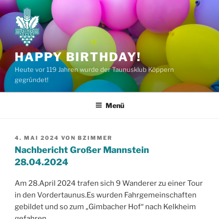
Zum
Inhalt
springen
HAPPY BIRTHDAY!
Heute vor 119 Jahren wurde der Taunusklub Köppern
gegründet!
Menü
VERÖFFENTLICHT
4. MAI 2024
VON
BZIMMER
AM
Nachbericht Großer Mannstein
28.04.2024
Am 28.April 2024 trafen sich 9 Wanderer zu einer Tour
in den Vordertaunus.Es wurden Fahrgemeinschaften
gebildet und so zum „Gimbacher Hof“ nach Kelkheim
gefahren.