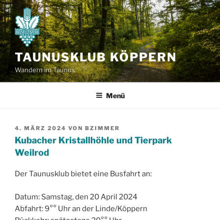
Zum
Inhalt
springen
TAUNUSKLUB KÖPPERN
Wandern im Taunus
Menü
VERÖFFENTLICHT
4. MÄRZ 2024
VON
BZIMMER
AM
Kubacher Kristallhöhle und Tierpark
Weilrod
Der Taunusklub bietet eine Busfahrt an:
Datum: Samstag, den 20 April 2024
Abfahrt: 9°° Uhr an der Linde/Köppern