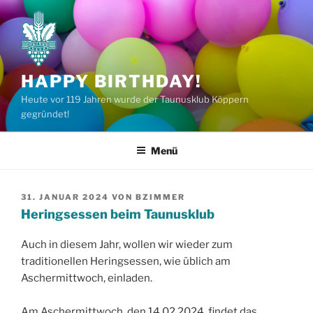
Zum
Inhalt
springen
HAPPY BIRTHDAY!
Heute vor 119 Jahren wurde der Taunusklub Köppern
gegründet!
Menü
VERÖFFENTLICHT
31. JANUAR 2024
VON
BZIMMER
AM
Heringsessen beim Taunusklub
Auch in diesem Jahr, wollen wir wieder zum
traditionellen Heringsessen, wie üblich am
Aschermittwoch, einladen.
Am Aschermittwoch, den 14.02.2024, findet das