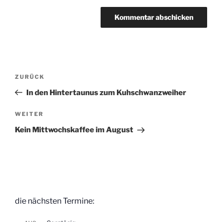
Beitragsnavigation
Vorheriger
ZURÜCK
Beitrag
In den Hintertaunus zum Kuhschwanzweiher
Nächster
WEITER
Beitrag
Kein Mittwochskaffee im August
die nächsten Termine: