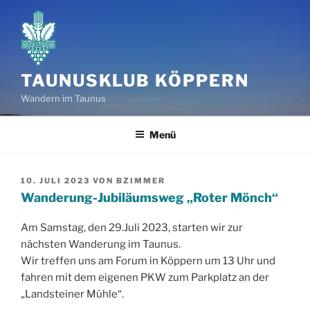
Zum
Inhalt
springen
TAUNUSKLUB KÖPPERN
Wandern im Taunus
Menü
VERÖFFENTLICHT
10. JULI 2023
VON
BZIMMER
AM
Wanderung-Jubiläumsweg „Roter Mönch“
Am Samstag, den 29.Juli 2023, starten wir zur
nächsten Wanderung im Taunus.
Wir treffen uns am Forum in Köppern um 13 Uhr und
fahren mit dem eigenen PKW zum Parkplatz an der
„Landsteiner Mühle“.