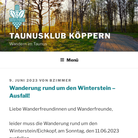
Zum
Inhalt
springen
TAUNUSKLUB KÖPPERN
Wandern im Taunus
Menü
VERÖFFENTLICHT
9. JUNI 2023
VON
BZIMMER
AM
Wanderung rund um den Winterstein –
Ausfall!
Liebe Wanderfreundinnen und Wanderfreunde,
leider muss die Wanderung rund um den
Winterstein/Eichkopf, am Sonntag, den 11.06.2023