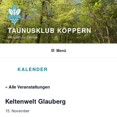
Zum
Inhalt
springen
TAUNUSKLUB KÖPPERN
Wandern im Taunus
Menü
KALENDER
« Alle Veranstaltungen
Keltenwelt Glauberg
15. November