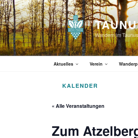
Zum
Inhalt
springen
TAUNU
Wandern im Taunu
Aktuelles
Verein
Wanderp
KALENDER
« Alle Veranstaltungen
Zum Atzelber