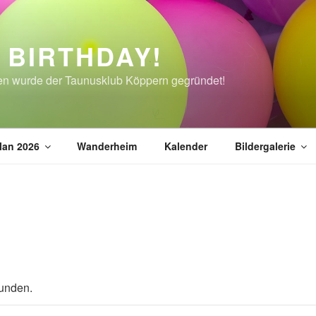
 BIRTHDAY!
en wurde der Taunusklub Köppern gegründet!
lan 2026
Wanderheim
Kalender
Bildergalerie
funden.