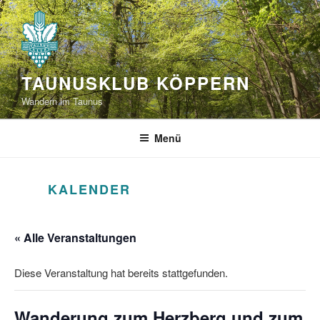
Zum
Inhalt
springen
TAUNUSKLUB KÖPPERN
Wandern im Taunus
Menü
KALENDER
« Alle Veranstaltungen
Diese Veranstaltung hat bereits stattgefunden.
Wanderung zum Herzberg und zum