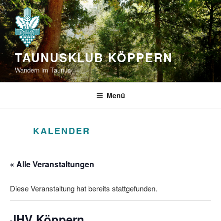
Zum
Inhalt
springen
TAUNUSKLUB KÖPPERN
Wandern im Taunus
Menü
KALENDER
« Alle Veranstaltungen
Diese Veranstaltung hat bereits stattgefunden.
JHV Köppern