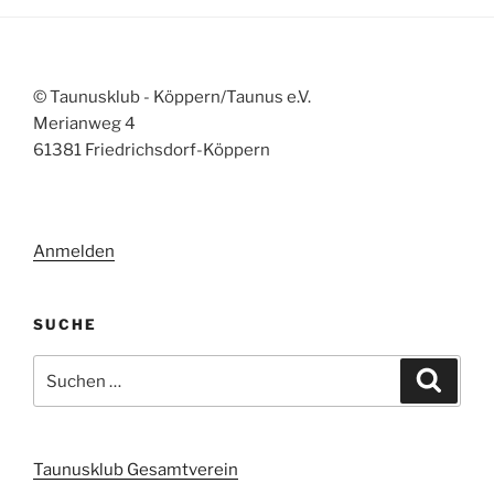
© Taunusklub - Köppern/Taunus e.V.
Merianweg 4
61381 Friedrichsdorf-Köppern
Anmelden
SUCHE
Suchen
Suche
nach:
Taunusklub Gesamtverein