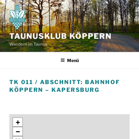
Zum
Inhalt
springen
TAUNUSKLUB KÖPPERN
Wandern im Taunus
Menü
TK 011 / ABSCHNITT: BAHNHOF
KÖPPERN – KAPERSBURG
+
−