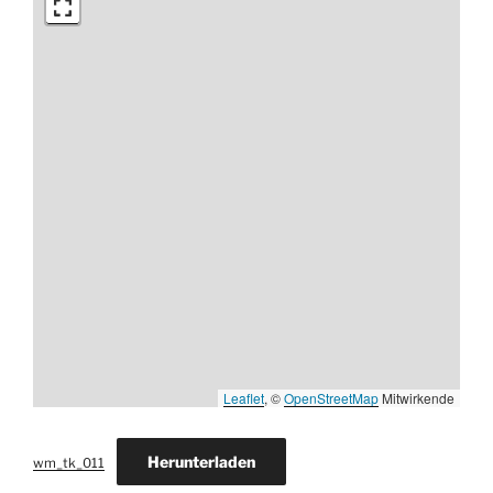
Leaflet
, ©
OpenStreetMap
Mitwirkende
Herunterladen
wm_tk_011