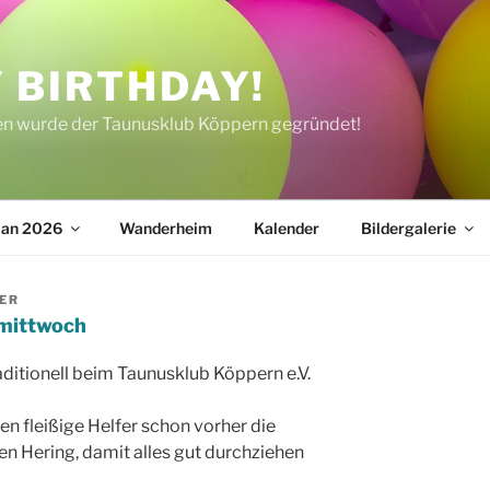
 BIRTHDAY!
ren wurde der Taunusklub Köppern gegründet!
lan 2026
Wanderheim
Kalender
Bildergalerie
ER
mittwoch
ditionell beim Taunusklub Köppern e.V.
en fleißige Helfer schon vorher die
en Hering, damit alles gut durchziehen