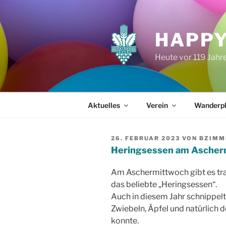
Zum
Inhalt
springen
HAPPY
Heute vor 119 Jah
Aktuelles
Verein
Wanderp
VERÖFFENTLICHT
26. FEBRUAR 2023
VON
BZIMM
AM
Heringsessen am Ascher
Am Aschermittwoch gibt es tra
das beliebte „Heringsessen“.
Auch in diesem Jahr schnippelt
Zwiebeln, Äpfel und natürlich d
konnte.