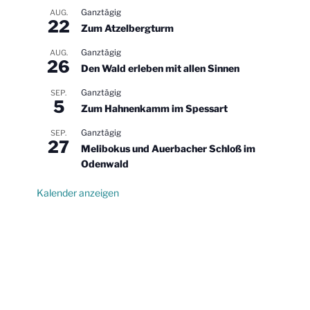
Ganztägig
AUG.
22
Zum Atzelbergturm
Ganztägig
AUG.
26
Den Wald erleben mit allen Sinnen
Ganztägig
SEP.
5
Zum Hahnenkamm im Spessart
Ganztägig
SEP.
27
Melibokus und Auerbacher Schloß im
Odenwald
Kalender anzeigen