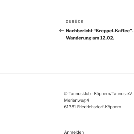
Beitragsnavigation
Vorheriger
ZURÜCK
Beitrag
Nachbericht “Kreppel-Kaffee”-
Wanderung am 12.02.
© Taunusklub - Köppern/Taunus e.V.
Merianweg 4
61381 Friedrichsdorf-Köppern
Anmelden