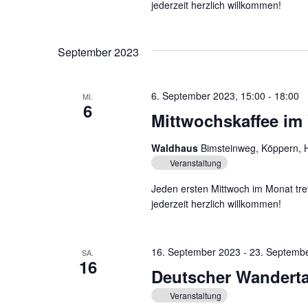
n
jederzeit herzlich willkommen!
r
.
t
g
e
September 2023
e
i
n
n
g
6. September 2023, 15:00
-
18:00
MI.
S
e
6
Mittwochskaffee im
b
u
e
Waldhaus
Bimsteinweg, Köppern, 
c
n
Veranstaltung
.
h
S
Jeden ersten Mittwoch im Monat tre
e
u
jederzeit herzlich willkommen!
c
u
h
16. September 2023
-
23. Septemb
n
e
SA.
16
n
Deutscher Wanderta
d
a
Veranstaltung
A
c