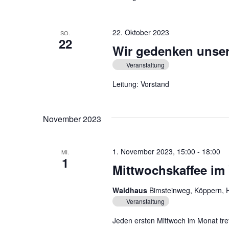
h
i
l
g
ü
22. Oktober 2023
SO.
s
22
a
Wir gedenken unser
s
t
e
Veranstaltung
l
i
Leitung: Vorstand
w
o
o
r
n
November 2023
t
.
1. November 2023, 15:00
-
18:00
MI.
1
Mittwochskaffee im
Waldhaus
Bimsteinweg, Köppern, 
Veranstaltung
Jeden ersten Mittwoch im Monat tre