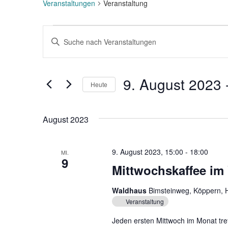
Veranstaltungen
Veranstaltung
Veranstaltungen
V
B
e
i
t
r
t
9. August 2023
 
Heute
a
e
S
D
n
c
a
August 2023
s
h
t
l
u
t
ü
m
9. August 2023, 15:00
-
18:00
MI.
a
s
9
w
Mittwochskaffee im
s
ä
l
e
h
Waldhaus
Bimsteinweg, Köppern, 
t
l
l
Veranstaltung
w
e
u
o
Jeden ersten Mittwoch im Monat tre
n