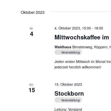
h
n
V
Oktober 2023
s
e
r
i
a
4. Oktober 2023, 15:00
-
18:00
MI.
4
c
n
Mittwochskaffee im
s
h
t
Waldhaus
Bimsteinweg, Köppern, 
t
a
Veranstaltung
l
e
Jeden ersten Mittwoch im Monat tre
t
jederzeit herzlich willkommen!
n
u
n
,
g
15. Oktober 2023
SO.
N
e
15
Stockborn
n
a
S
Veranstaltung
v
c
Leitung: Vorstand