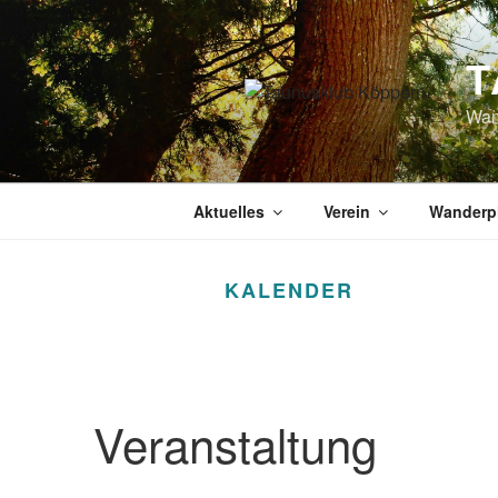
Zum
Inhalt
T
springen
Wan
Aktuelles
Verein
Wanderp
KALENDER
Veranstaltung